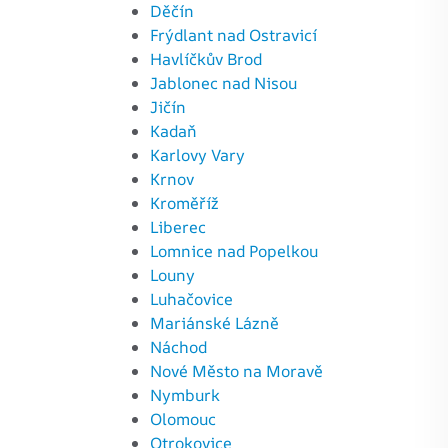
Děčín
Frýdlant nad Ostravicí
Havlíčkův Brod
Jablonec nad Nisou
Jičín
Kadaň
Karlovy Vary
Krnov
Kroměříž
Liberec
Lomnice nad Popelkou
Louny
Luhačovice
Mariánské Lázně
Náchod
Nové Město na Moravě
Nymburk
Olomouc
Otrokovice