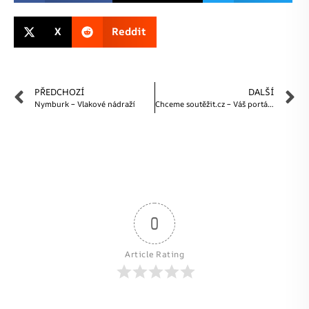
X
Reddit
PŘEDCHOZÍ
DALŠÍ
Nymburk – Vlakové nádraží
Chceme soutěžit.cz – Váš portál pro nejlepší soutěže
0
Article Rating