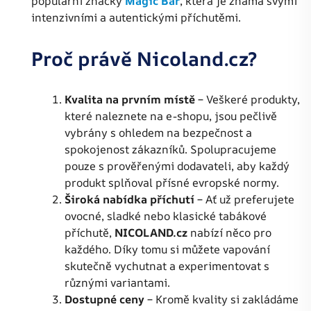
populární značky
Magic Bar
, která je známá svými
intenzivními a autentickými příchutěmi.
Proč právě Nicoland.cz?
Kvalita na prvním místě
– Veškeré produkty,
které naleznete na e-shopu, jsou pečlivě
vybrány s ohledem na bezpečnost a
spokojenost zákazníků. Spolupracujeme
pouze s prověřenými dodavateli, aby každý
produkt splňoval přísné evropské normy.
Široká nabídka příchutí
– Ať už preferujete
ovocné, sladké nebo klasické tabákové
příchutě,
NICOLAND.cz
nabízí něco pro
každého. Díky tomu si můžete vapování
skutečně vychutnat a experimentovat s
různými variantami.
Dostupné ceny
– Kromě kvality si zakládáme