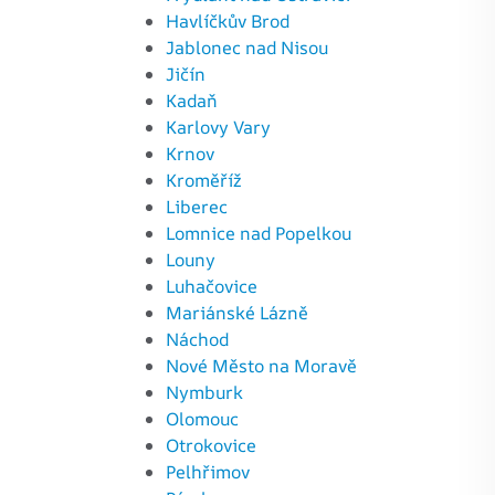
Havlíčkův Brod
Jablonec nad Nisou
Jičín
Kadaň
Karlovy Vary
Krnov
Kroměříž
Liberec
Lomnice nad Popelkou
Louny
Luhačovice
Mariánské Lázně
Náchod
Nové Město na Moravě
Nymburk
Olomouc
Otrokovice
Pelhřimov