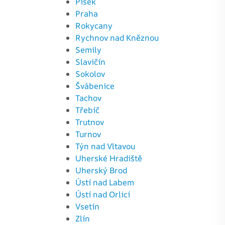
Písek
Praha
Rokycany
Rychnov nad Kněznou
Semily
Slavičín
Sokolov
Švábenice
Tachov
Třebíč
Trutnov
Turnov
Týn nad Vltavou
Uherské Hradiště
Uherský Brod
Ústí nad Labem
Ústí nad Orlicí
Vsetín
Zlín